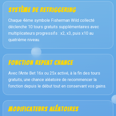
Système de Retriggering
Chaque 4ème symbole Fisherman Wild collecté
déclenche 10 tours gratuits supplémentaires avec
multiplicateurs progressifs : x2, x3, puis x10 au
quatrième niveau.
Fonction Repeat Chance
Avec l'Ante Bet 16x ou 25x activé, à la fin des tours
gratuits, une chance aléatoire de recommencer la
fonction depuis le début tout en conservant vos gains.
Modificateurs Aléatoires