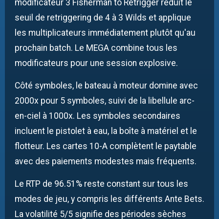
modificateur 3 Fisherman to Retrigger réduit le
seuil de retriggering de 4 à 3 Wilds et applique
les multiplicateurs immédiatement plutôt qu'au
prochain batch. Le MEGA combine tous les
modificateurs pour une session explosive.
Côté symboles, le bateau à moteur domine avec
2000x pour 5 symboles, suivi de la libellule arc-
en-ciel à 1000x. Les symboles secondaires
incluent le pistolet à eau, la boîte à matériel et le
flotteur. Les cartes 10-A complètent le paytable
avec des paiements modestes mais fréquents.
Le RTP de 96.51% reste constant sur tous les
modes de jeu, y compris les différents Ante Bets.
La volatilité 5/5 signifie des périodes sèches