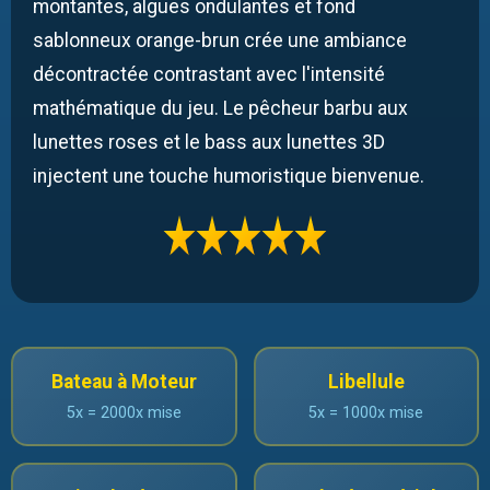
montantes, algues ondulantes et fond
sablonneux orange-brun crée une ambiance
décontractée contrastant avec l'intensité
mathématique du jeu. Le pêcheur barbu aux
lunettes roses et le bass aux lunettes 3D
injectent une touche humoristique bienvenue.
Bateau à Moteur
Libellule
5x = 2000x mise
5x = 1000x mise