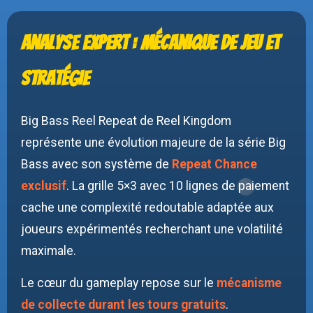
Analyse Expert : Mécanique de Jeu et
Stratégie
Big Bass Reel Repeat de Reel Kingdom
représente une évolution majeure de la série Big
Bass avec son système de
Repeat Chance
exclusif
. La grille 5×3 avec 10 lignes de paiement
cache une complexité redoutable adaptée aux
joueurs expérimentés recherchant une volatilité
maximale.
Le cœur du gameplay repose sur le
mécanisme
de collecte durant les tours gratuits
.