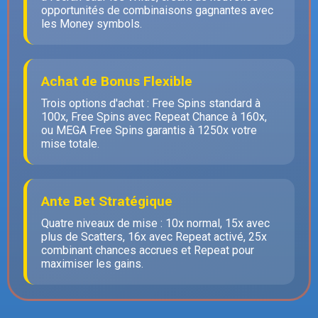
opportunités de combinaisons gagnantes avec
les Money symbols.
Achat de Bonus Flexible
Trois options d'achat : Free Spins standard à
100x, Free Spins avec Repeat Chance à 160x,
ou MEGA Free Spins garantis à 1250x votre
mise totale.
Ante Bet Stratégique
Quatre niveaux de mise : 10x normal, 15x avec
plus de Scatters, 16x avec Repeat activé, 25x
combinant chances accrues et Repeat pour
maximiser les gains.