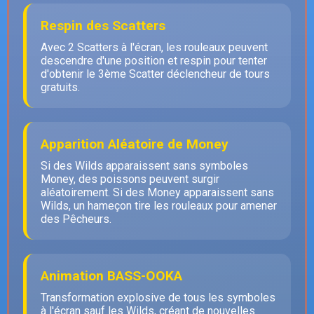
Respin des Scatters
Avec 2 Scatters à l'écran, les rouleaux peuvent
descendre d'une position et respin pour tenter
d'obtenir le 3ème Scatter déclencheur de tours
gratuits.
Apparition Aléatoire de Money
Si des Wilds apparaissent sans symboles
Money, des poissons peuvent surgir
aléatoirement. Si des Money apparaissent sans
Wilds, un hameçon tire les rouleaux pour amener
des Pêcheurs.
Animation BASS-OOKA
Transformation explosive de tous les symboles
à l'écran sauf les Wilds, créant de nouvelles