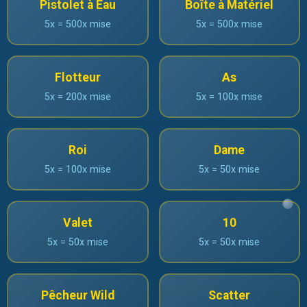
Pistolet à Eau
Boîte à Matériel
5x = 500x mise
5x = 500x mise
Flotteur
As
5x = 200x mise
5x = 100x mise
Roi
Dame
5x = 100x mise
5x = 50x mise
Valet
10
5x = 50x mise
5x = 50x mise
Pêcheur Wild
Scatter