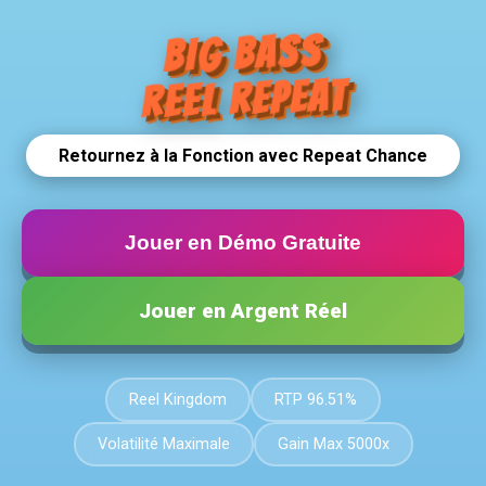
BIG BASS
REEL REPEAT
Retournez à la Fonction avec Repeat Chance
Jouer en Démo Gratuite
Jouer en Argent Réel
Reel Kingdom
RTP 96.51%
Volatilité Maximale
Gain Max 5000x